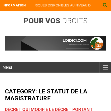
NOS LIVRES NUMERIQUES DISPONIBLES AU NIVEAU DU MENU ...NOS 
INFORMATION
POUR VOS
DROITS
Menu
CATEGORY: LE STATUT DE LA
MAGISTRATURE
DÉCRET QUI MODIFIE LE DÉCRET PORTANT