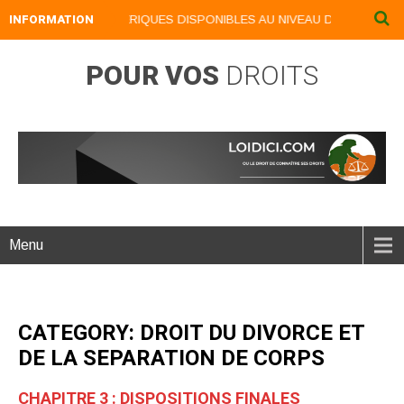
NOS LIVRES NUMERIQUES DISPONIBLES AU NIVEAU DU MENU ...NOS 
INFORMATION
POUR VOS
DROITS
Menu
CATEGORY: DROIT DU DIVORCE ET
DE LA SEPARATION DE CORPS
CHAPITRE 3 : DISPOSITIONS FINALES