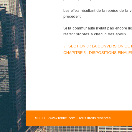
Les effets résultant de la reprise de l
précédent.
Si la communauté n’était pas encore liqu
restent propres à chacun des époux.
Post
←
SECTION 3 : LA CONVERSION DE
CHAPITRE 3 : DISPOSITIONS FINAL
navigation
© 2008 -
www.loidici.com - Tous droits réservés.