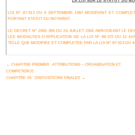
LA LOI SUR LE STATUT DU N
LOI N° 97-513 DU 4 SEPTEMBRE 1997 MODIFIANT ET COMPLETA
PORTANT STATUT DU NOTARIAT
LE DECRET N° 2002-356 DU 24 JUILLET 2002 ABROGEANT LE DEC
LES MODALITES D’APPLICATION DE LA LOI N° 69-372 DU 12 A
TELLE QUE MODIFIEE ET COMPLETEE PAR LA LOI N° 97-513 DU 
Post
←
CHAPITRE PREMIER : ATTRIBUTIONS – ORGANISATION ET
COMPETENCE
navigation
CHAPITRE VII : DISPOSITIONS FINALES
→