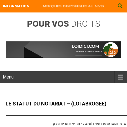
INFORMATION
NOS LIVRES NUMERIQUES DISPONIBLES AU NIVEAU DU MENU ...NO
POUR VOS
DROITS
Menu
LE STATUT DU NOTARIAT – (LOI ABROGEE)
(LOI N° 69-372 DU 12 AOÛT 1969 PORTANT ST