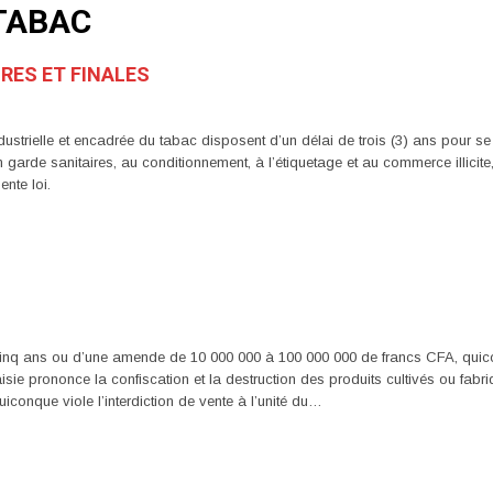
-TABAC
IRES ET FINALES
ustrielle et encadrée du tabac disposent d’un délai de trois (3) ans pour se
garde sanitaires, au conditionnement, à l’étiquetage et au commerce illicite
nte loi.
nq ans ou d’une amende de 10 000 000 à 100 000 000 de francs CFA, quiconq
 saisie prononce la confiscation et la destruction des produits cultivés ou fa
onque viole l’interdiction de vente à l’unité du…