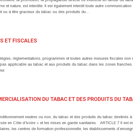
rme et nature, est interdite. Il est également interdit toute autre communica
el et ou à titre gracieux du tabac ou des produits du…
ES ET FISCALES
égies, règlementations, programmes et toutes autres mesures fiscales non inc
s applicable au tabac et aux produits du tabac dans les zones franches. T
ur.
MERCIALISATION DU TABAC ET DES PRODUITS DU TA
ditionnement neutres ou non, du tabac et des produits du tabac destinés à 
isée en Côte d’Ivoire » et les mises en garde sanitaires. ARTICLE 7 Il est in
aires, les centres de formation professionnelle, les établissements d’ensei