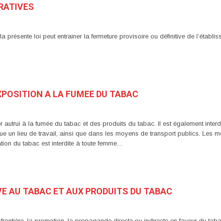
RATIVES
ésente loi peut entrainer la fermeture provisoire ou définitive de l’établiss
EXPOSITION A LA FUMEE DU TABAC
r autrui à la fumée du tabac et des produits du tabac. Il est également interd
titue un lieu de travail, ainsi que dans les moyens de transport publics. Les m
on du tabac est interdite à toute femme…
IVE AU TABAC ET AUX PRODUITS DU TABAC
frontière, la promotion, la propagande directe ou indirecte en faveur du taba