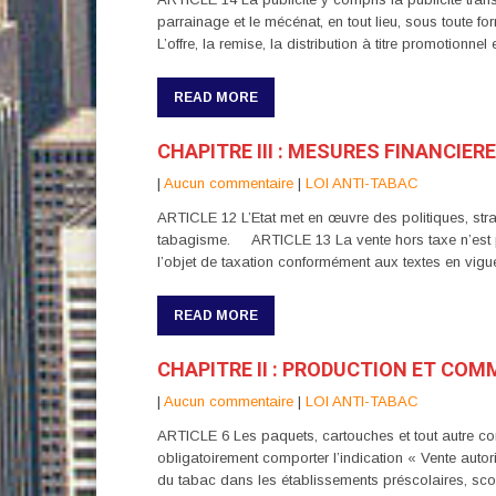
parrainage et le mécénat, en tout lieu, sous toute fo
L’offre, la remise, la distribution à titre promotionn
READ MORE
CHAPITRE III : MESURES FINANCIER
|
Aucun commentaire
|
LOI ANTI-TABAC
ARTICLE 12 L’Etat met en œuvre des politiques, strat
tabagisme. ARTICLE 13 La vente hors taxe n’est pa
l’objet de taxation conformément aux textes en vigue
READ MORE
CHAPITRE II : PRODUCTION ET COM
|
Aucun commentaire
|
LOI ANTI-TABAC
ARTICLE 6 Les paquets, cartouches et tout autre con
obligatoirement comporter l’indication « Vente autor
du tabac dans les établissements préscolaires, scol