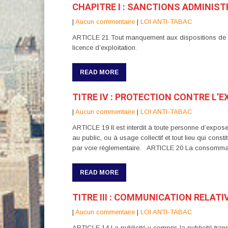
CHAPITRE I : SANCTIONS ADMINIST
|
Aucun commentaire
|
LOI ANTI-TABAC
ARTICLE 21 Tout manquement aux dispositions de la pr
licence d’exploitation.
READ MORE
TITRE IV : PROTECTION CONTRE L’
|
Aucun commentaire
|
LOI ANTI-TABAC
ARTICLE 19 Il est interdit à toute personne d’expose
au public, ou à usage collectif et tout lieu qui cons
par voie réglementaire. ARTICLE 20 La consommati
READ MORE
TITRE III : COMMUNICATION RELAT
|
Aucun commentaire
|
LOI ANTI-TABAC
ARTICLE 14 La publicité y compris la publicité trans