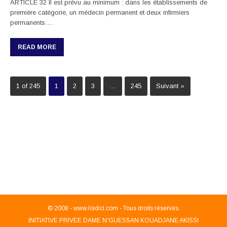
ARTICLE 32 Il est prévu au minimum : dans les établissements de
première catégorie, un médecin permanent et deux infirmiers
permanents….
READ MORE
1 of 245
1
2
3
…
245
Suivant »
© 2008 -
www.loidici.com - Tous droits réservés.
INITIATIVE PRIVEE DAME N'GUESSAN KOUADJANE AKISSI