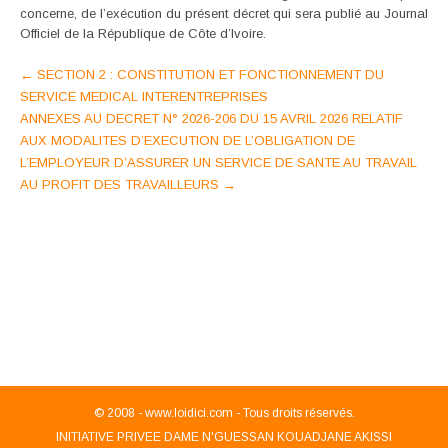
concerne, de l’exécution du présent décret qui sera publié au Journal
Officiel de la République de Côte d’Ivoire.
Post
←
SECTION 2 : CONSTITUTION ET FONCTIONNEMENT DU
SERVICE MEDICAL INTERENTREPRISES
navigation
ANNEXES AU DECRET N° 2026-206 DU 15 AVRIL 2026 RELATIF
AUX MODALITES D’EXECUTION DE L’OBLIGATION DE
L’EMPLOYEUR D’ASSURER UN SERVICE DE SANTE AU TRAVAIL
AU PROFIT DES TRAVAILLEURS
→
© 2008 -
www.loidici.com - Tous droits réservés.
INITIATIVE PRIVEE DAME N'GUESSAN KOUADJANE AKISSI