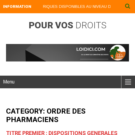
NOS LIVRES NUMERIQUES DISPONIBLES AU NIVEAU DU MENU ...NOS 
INFORMATION
POUR VOS
DROITS
Menu
CATEGORY: ORDRE DES
PHARMACIENS
TITRE PREMIER : DISPOSITIONS GENERALES