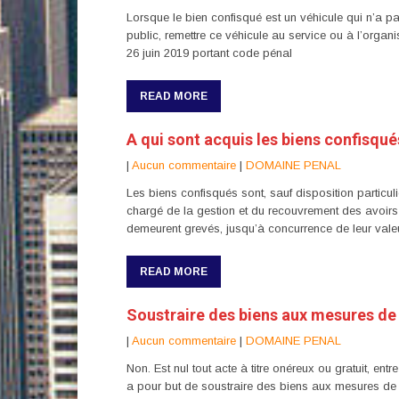
Lorsque le bien confisqué est un véhicule qui n’a pas
public, remettre ce véhicule au service ou à l’organ
26 juin 2019 portant code pénal
READ MORE
A qui sont acquis les biens confisqué
|
Aucun commentaire
|
DOMAINE PENAL
Les biens confisqués sont, sauf disposition particuliè
chargé de la gestion et du recouvrement des avoirs c
demeurent grevés, jusqu’à concurrence de leur valeur
READ MORE
Soustraire des biens aux mesures de c
|
Aucun commentaire
|
DOMAINE PENAL
Non. Est nul tout acte à titre onéreux ou gratuit, en
a pour but de soustraire des biens aux mesures de co