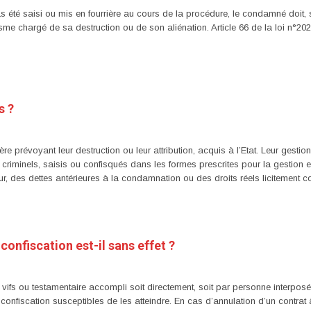
 été saisi ou mis en fourrière au cours de la procédure, le condamné doit, sur 
isme chargé de sa destruction ou de son aliénation. Article 66 de la loi n°20
s ?
re prévoyant leur destruction ou leur attribution, acquis à l’Etat. Leur gestio
riminels, saisis ou confisqués dans les formes prescrites pour la gestion et
, des dettes antérieures à la condamnation ou des droits réels licitement cons
onfiscation est-il sans effet ?
tre vifs ou testamentaire accompli soit directement, soit par personne interpo
nfiscation susceptibles de les atteindre. En cas d’annulation d’un contrat à t