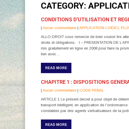
CATEGORY: APPLICATI
CONDITIONS D’UTILISATION ET REG
|
Aucun commentaire
|
APPLICATION-LOIDICI
,
PLU
ALLO-DROIT vous remercie de bien vouloir lire attent
droits et obligations. I – PRESENTATION DE L’AP
mis gratuitement en ligne en 2008 pour faire la pro
lien avec…
READ MORE
CHAPITRE 1 : DISPOSITIONS GENER
|
Aucun commentaire
|
CODE PENAL
ARTICLE 1 Le présent décret a pour objet de détermi
transport intelligent, en application de l’ordonnan
constatées par des agents verbalisateurs de la polic
READ MORE