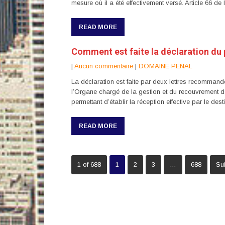
mesure où il a été effectivement versé. Article 66 d
READ MORE
Comment est faite la déclaration du 
|
Aucun commentaire
|
DOMAINE PENAL
La déclaration est faite par deux lettres recommand
l’Organe chargé de la gestion et du recouvrement de
permettant d’établir la réception effective par le des
READ MORE
1 of 688
1
2
3
…
688
Su