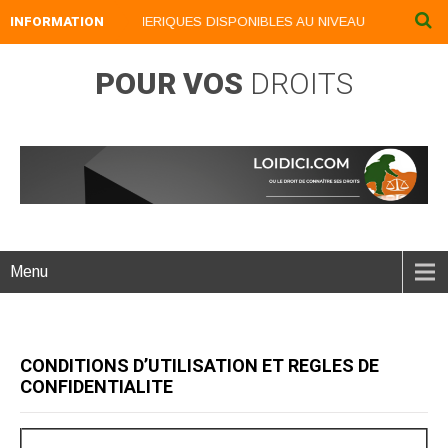
INFORMATION
NOS LIVRES NUMERIQUES DISPONIBLES AU NIVEAU DU MENU ...NO
POUR VOS
DROITS
Menu
CONDITIONS D’UTILISATION ET REGLES DE
CONFIDENTIALITE