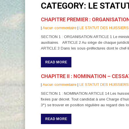
CATEGORY: LE STATUT
CHAPITRE PREMIER : ORGANISATIO
|
Aucun commentaire
|
LE STATUT DES HUISSIERS
SECTION 1 : ORGANISATION ARTICLE 1 Le ministère des
auxiliaires. ARTICLE 2 Au siège de chaque juridicti
ARTICLE 3 Dans les sous-préfectures dont le chef-li
READ MORE
CHAPITRE II : NOMINATION – CESS
|
Aucun commentaire
|
LE STATUT DES HUISSIERS
SECTION 1 : NOMINATION ARTICLE 14 Les huissiers de J
fixées par décret. Tout candidat à une Charge d’huissi
3°) se trouver en position régulière au regard des l
READ MORE