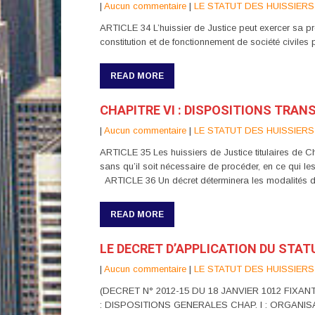
|
Aucun commentaire
|
LE STATUT DES HUISSIERS
ARTICLE 34 L’huissier de Justice peut exercer sa prof
constitution et de fonctionnement de société civiles 
READ MORE
CHAPITRE VI : DISPOSITIONS TRANS
|
Aucun commentaire
|
LE STATUT DES HUISSIERS
ARTICLE 35 Les huissiers de Justice titulaires de Cha
sans qu’il soit nécessaire de procéder, en ce qui le
ARTICLE 36 Un décret déterminera les modalités d’
READ MORE
LE DECRET D’APPLICATION DU STAT
|
Aucun commentaire
|
LE STATUT DES HUISSIERS
(DECRET N° 2012-15 DU 18 JANVIER 1012 FIXA
: DISPOSITIONS GENERALES CHAP. I : ORGANISAT