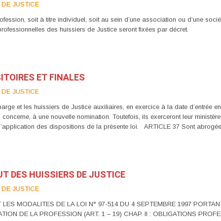
 DE JUSTICE
ession, soit à titre individuel, soit au sein d’une association ou d’une socié
professionnelles des huissiers de Justice seront fixées par décret.
ITOIRES ET FINALES
 DE JUSTICE
rge et les huissiers de Justice auxiliaires, en exercice à la date d’entrée e
s concerne, à une nouvelle nomination. Toutefois, ils exerceront leur ministèr
application des dispositions de la présente loi. ARTICLE 37 Sont abrogée
UT DES HUISSIERS DE JUSTICE
 DE JUSTICE
NT LES MODALITES DE LA LOI N° 97-514 DU 4 SEPTEMBRE 1997 PORTA
ION DE LA PROFESSION (ART. 1 – 19) CHAP. II : OBLIGATIONS PROFESS