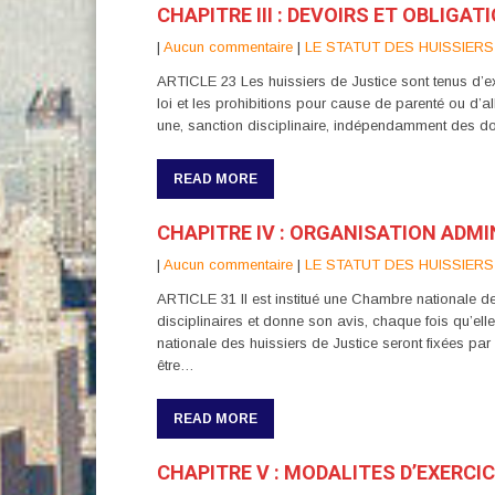
CHAPITRE III : DEVOIRS ET OBLIGAT
|
Aucun commentaire
|
LE STATUT DES HUISSIERS
ARTICLE 23 Les huissiers de Justice sont tenus d’exe
loi et les prohibitions pour cause de parenté ou d’all
une, sanction disciplinaire, indépendamment des d
READ MORE
CHAPITRE IV : ORGANISATION ADMI
|
Aucun commentaire
|
LE STATUT DES HUISSIERS
ARTICLE 31 Il est institué une Chambre nationale d
disciplinaires et donne son avis, chaque fois qu’ell
nationale des huissiers de Justice seront fixées p
être…
READ MORE
CHAPITRE V : MODALITES D’EXERCI