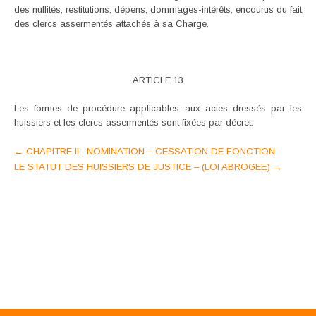
des nullités, restitutions, dépens, dommages-intérêts, encourus du fait
des clercs assermentés attachés à sa Charge.
ARTICLE 13
Les formes de procédure applicables aux actes dressés par les
huissiers et les clercs assermentés sont fixées par décret.
Post
←
CHAPITRE II : NOMINATION – CESSATION DE FONCTION
LE STATUT DES HUISSIERS DE JUSTICE – (LOI ABROGEE)
→
navigation