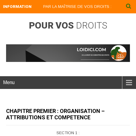
DEVENEZ UN LION PAR LA MAÎTRISE DE VOS DROITS : LOIDICI.BIZ UN S
INFORMATION
POUR VOS
DROITS
Menu
CHAPITRE PREMIER : ORGANISATION –
ATTRIBUTIONS ET COMPETENCE
SECTION 1 :