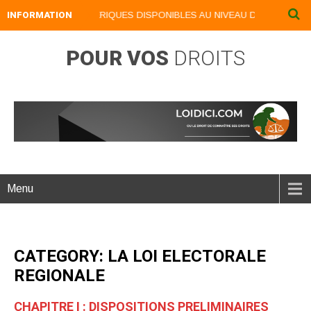
NOS LIVRES NUMERIQUES DISPONIBLES AU NIVEAU DU MENU ...NOS 
INFORMATION
POUR VOS
DROITS
Menu
CATEGORY: LA LOI ELECTORALE
REGIONALE
CHAPITRE I : DISPOSITIONS PRELIMINAIRES