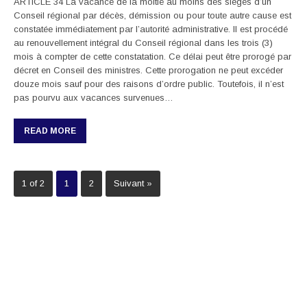
ARTICLE 34 La vacance de la moitié au moins des sièges d’un
Conseil régional par décès, démission ou pour toute autre cause est
constatée immédiatement par l’autorité administrative. Il est procédé
au renouvellement intégral du Conseil régional dans les trois (3)
mois à compter de cette constatation. Ce délai peut être prorogé par
décret en Conseil des ministres. Cette prorogation ne peut excéder
douze mois sauf pour des raisons d’ordre public. Toutefois, il n’est
pas pourvu aux vacances survenues…
READ MORE
1 of 2
1
2
Suivant »