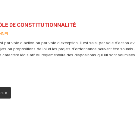
RÔLE DE CONSTITUTIONNALITÉ
NNEL
par voie d’action ou par voie d’exception. Il est saisi par voie d’action avant
jets ou propositions de loi et les projets d’ordonnance peuvent être soumis 
le caractère législatif ou réglementaire des dispositions qui lui sont soumi
nt »