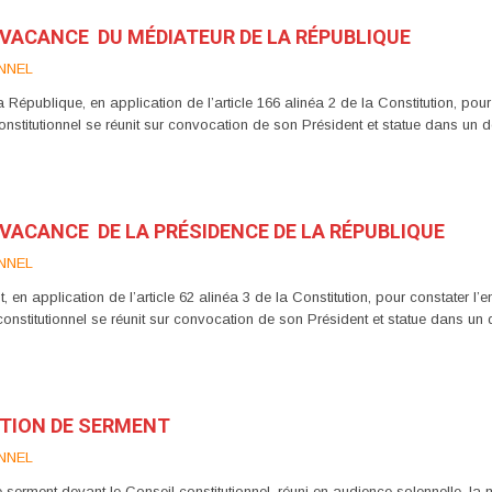
 VACANCE DU MÉDIATEUR DE LA RÉPUBLIQUE
NNEL
a République, en application de l’article 166 alinéa 2 de la Constitution, p
stitutionnel se réunit sur convocation de son Président et statue dans un dél
 VACANCE DE LA PRÉSIDENCE DE LA RÉPUBLIQUE
NNEL
 en application de l’article 62 alinéa 3 de la Constitution, pour constater 
onstitutionnel se réunit sur convocation de son Président et statue dans un dé
ATION DE SERMENT
NNEL
erment devant le Conseil constitutionnel, réuni en audience solennelle, la ma