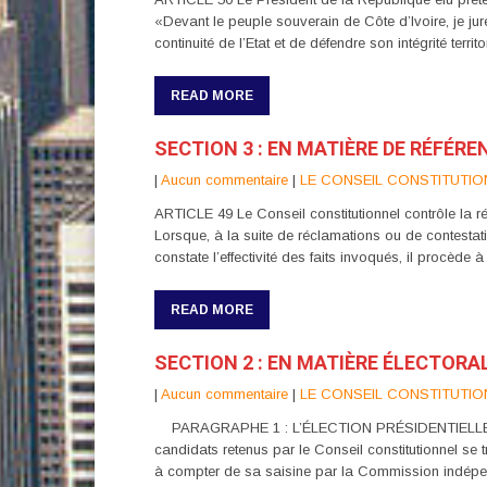
«Devant le peuple souverain de Côte d’Ivoire, je jure
continuité de l’Etat et de défendre son intégrité ter
READ MORE
SECTION 3 : EN MATIÈRE DE RÉFÉR
|
Aucun commentaire
|
LE CONSEIL CONSTITUTIO
ARTICLE 49 Le Conseil constitutionnel contrôle la rég
Lorsque, à la suite de réclamations ou de contestati
constate l’effectivité des faits invoqués, il procèd
READ MORE
SECTION 2 : EN MATIÈRE ÉLECTORA
|
Aucun commentaire
|
LE CONSEIL CONSTITUTIO
PARAGRAPHE 1 : L’ÉLECTION PRÉSIDENTIELLE ARTICLE
candidats retenus par le Conseil constitutionnel se 
à compter de sa saisine par la Commission indépe