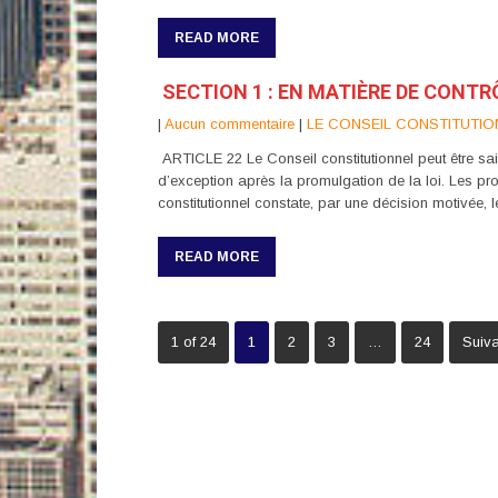
READ MORE
SECTION 1 : EN MATIÈRE DE CONT
|
Aucun commentaire
|
LE CONSEIL CONSTITUTIO
ARTICLE 22 Le Conseil constitutionnel peut être saisi 
d’exception après la promulgation de la loi. Les pro
constitutionnel constate, par une décision motivée, 
READ MORE
1 of 24
1
2
3
…
24
Suiva