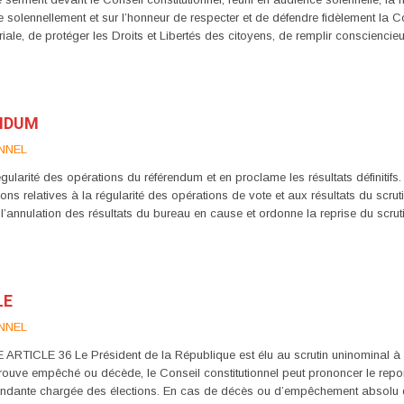
 solennellement et sur l’honneur de respecter et de défendre fidèlement la Cons
ritoriale, de protéger les Droits et Libertés des citoyens, de remplir conscie
ENDUM
NNEL
ularité des opérations du référendum et en proclame les résultats définitifs. I
ons relatives à la régularité des opérations de vote et aux résultats du scrut
e à l’annulation des résultats du bureau en cause et ordonne la reprise du scr
LE
NNEL
 36 Le Président de la République est élu au scrutin uninominal à deux 
trouve empêché ou décède, le Conseil constitutionnel peut prononcer le repor
ndante chargée des élections. En cas de décès ou d’empêchement absolu d