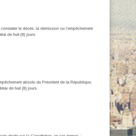
our constater le décès, la démission ou l’empêchement
ai de huit (8) jours.
l’empêchement absolu du Président de la République,
lai de huit (8) jours.
in droite sur la Constitution, en ces termes :