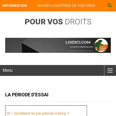
INFORMATION
DEVENEZ UN LION PAR LA MAÎTRISE DE VOS DROITS : LOIDICI.BIZ
POUR VOS
DROITS
Menu
LA PERIODE D’ESSAI
01 – Qu’entend-on par période d’essai ?