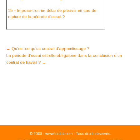
15 – Impose-t-on un délai de préavis en cas de
rupture de la période d’essai ?
Post
←
Qu’est-ce qu’un contrat d’apprentissage ?
La période d’essai est-elle obligatoire dans la conclusion d’un
navigation
contrat de travail ?
→
© 2008 -
www.loidici.com - Tous droits réservés.