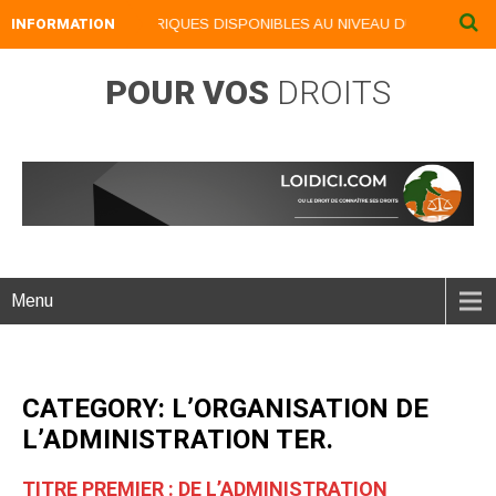
NOS LIVRES NUMERIQUES DISPONIBLES AU NIVEAU DU MENU ...NOS 
INFORMATION
POUR VOS
DROITS
Menu
CATEGORY: L’ORGANISATION DE
L’ADMINISTRATION TER.
TITRE PREMIER : DE L’ADMINISTRATION