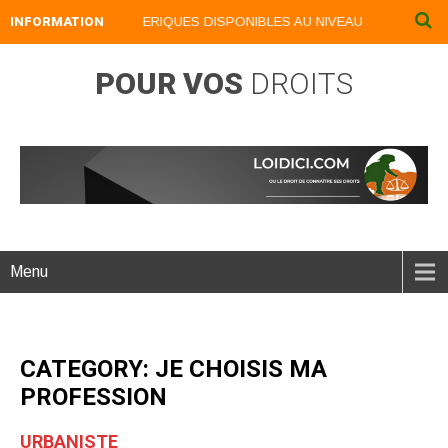
INFORMATION
NOS LIVRES NUMERIQUES DISPONIBLES AU NIVEAU DU MENU ...NOS
POUR VOS
DROITS
Menu
CATEGORY: JE CHOISIS MA
PROFESSION
URBANISTE