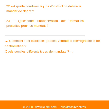
22 – A quelle condition le juge d’instruction délivre le
mandat de dépôt ?
23 – Qu’encourt l’inobservation des formalités
prescrites pour les mandats?
Post
←
Comment sont établis les procès-verbaux d’interrogatoire et de
confrontation ?
navigation
Quels sont les différents types de mandats ?
→
© 2008 -
www.loidici.com - Tous droits réservés.