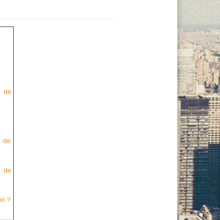
x de
x de
t de
on ?