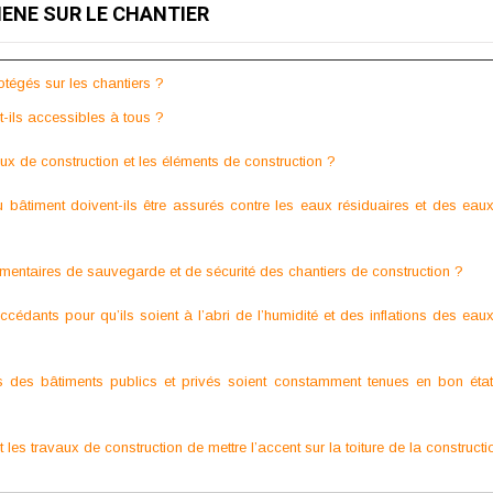
GIENE SUR LE CHANTIER
rotégés sur les chantiers ?
t-ils accessibles à tous ?
x de construction et les éléments de construction ?
bâtiment doivent-ils être assurés contre les eaux résiduaires et des eau
entaires de sauvegarde et de sécurité des chantiers de construction ?
accédants pour qu’ils soient à l’abri de l’humidité et des inflations des eau
es des bâtiments publics et privés soient constamment tenues en bon éta
 les travaux de construction de mettre l’accent sur la toiture de la constructi