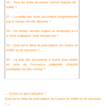
36 – Tous les actes du mineur sont-ils frappés de
nullité ?
37 – La nullité des actes accomplis irrégulièrement
par le mineur est-elle absolue ?
38 – Un mineur devenu majeur ou émancipé a-t-il
le droit d’attaquer l’acte déclaré nul ?
39 – Quel est le délai de prescription de l’action en
nullité ou en rescision ?
40 – La liste des documents à fournir pour établir
un acte de Puissance paternelle (Autorité
parentale) est-elle connue ?
Post
←
Qu’est-ce que l’adoption ?
Quel est le délai de prescription de l’action en nullité ou en rescision
navigation
?
→