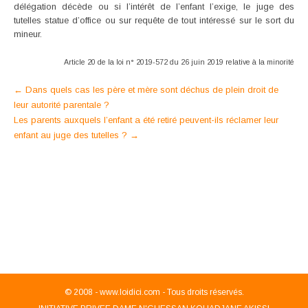
délégation décède ou si l’intérêt de l’enfant l’exige, le juge des
tutelles statue d’office ou sur requête de tout intéressé sur le sort du
mineur.
Article 20 de la loi n° 2019-572 du 26 juin 2019 relative à la minorité
Post
←
Dans quels cas les père et mère sont déchus de plein droit de
leur autorité parentale ?
navigation
Les parents auxquels l’enfant a été retiré peuvent-ils réclamer leur
enfant au juge des tutelles ?
→
© 2008 -
www.loidici.com - Tous droits réservés.