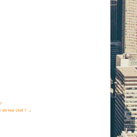
?
s de leur chef ?
→