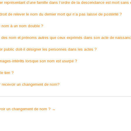
nier représentant d’une famille dans l’ordre de la descendance est mort sans 
droit de relever le nom du dernier mort qui n’a pas laissé de postérité ?
tre nom à un nom double ?
rte des nom et prénoms autres que ceux exprimés dans son acte de naissanc
er public doit-il désigner les personnes dans les actes ?
mages-intérêts lorsque son nom est usurpé ?
e tien ?
our recevoir un changement de nom?
cevoir un changement de nom ?
→