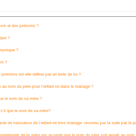
 nom et des prénoms ?
que ?
onymique ?
om ?
prénoms est-elle définie par un texte de loi ?
e au nom du père pour l’enfant né dans le mariage ?
que le nom de sa mère ?
-t-il que le nom de sa mère?
l’acte de naissance de l’enfant né hors mariage reconnu par la suite par le p
nsentement de la mère qui accepte que le nom du père soit ajouté au nom d