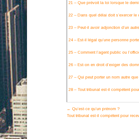
21 – Que prévoit la loi lorsque le der
22 – Dans quel délai doit s’exercer le 
23 – Peut-il avoir adjonction d’un au
24 – Est-il légal qu’une personne po
25 – Comment l’agent public ou l’offici
26 – Est-on en droit d’exiger des dom
27 – Qui peut porter un nom autre que l
28 – Tout tribunal est-il compétent p
Post
←
Qu’est-ce qu’un prénom ?
Tout tribunal est-il compétent pour re
navigation