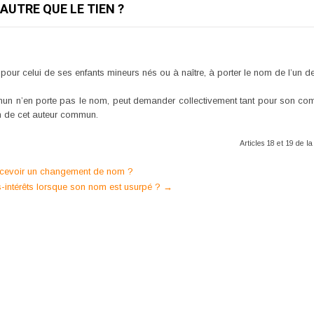
AUTRE QUE LE TIEN ?
our celui de ses enfants mineurs nés ou à naître, à porter le nom de l’un d
mmun n’en porte pas le nom, peut demander collectivement tant pour son co
om de cet auteur commun.
Articles 18 et 19 de 
recevoir un changement de nom ?
-intérêts lorsque son nom est usurpé ?
→