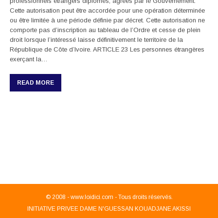
professionnels étrangers diplômés, agréés par le Gouvernement.
Cette autorisation peut être accordée pour une opération déterminée
ou être limitée à une période définie par décret. Cette autorisation ne
comporte pas d’inscription au tableau de l’Ordre et cesse de plein
droit lorsque l’intéressé laisse définitivement le territoire de la
République de Côte d’Ivoire. ARTICLE 23 Les personnes étrangères
exerçant la…
READ MORE
© 2008 -
www.loidici.com - Tous droits réservés.
INITIATIVE PRIVEE DAME N'GUESSAN KOUADJANE AKISSI