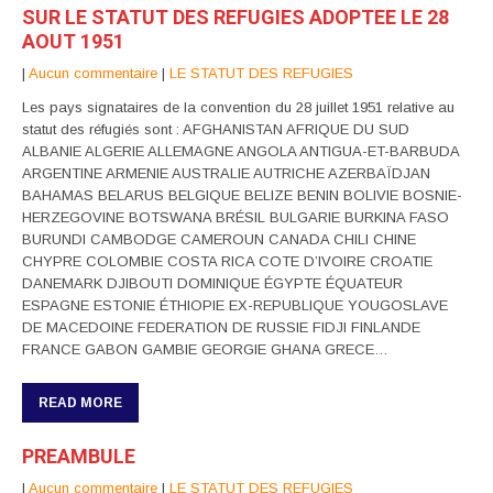
SUR LE STATUT DES REFUGIES ADOPTEE LE 28
AOUT 1951
|
Aucun commentaire
|
LE STATUT DES REFUGIES
Les pays signataires de la convention du 28 juillet 1951 relative au
statut des réfugiés sont : AFGHANISTAN AFRIQUE DU SUD
ALBANIE ALGERIE ALLEMAGNE ANGOLA ANTIGUA-ET-BARBUDA
ARGENTINE ARMENIE AUSTRALIE AUTRICHE AZERBAÏDJAN
BAHAMAS BELARUS BELGIQUE BELIZE BENIN BOLIVIE BOSNIE-
HERZEGOVINE BOTSWANA BRÉSIL BULGARIE BURKINA FASO
BURUNDI CAMBODGE CAMEROUN CANADA CHILI CHINE
CHYPRE COLOMBIE COSTA RICA COTE D’IVOIRE CROATIE
DANEMARK DJIBOUTI DOMINIQUE ÉGYPTE ÉQUATEUR
ESPAGNE ESTONIE ÉTHIOPIE EX-REPUBLIQUE YOUGOSLAVE
DE MACEDOINE FEDERATION DE RUSSIE FIDJI FINLANDE
FRANCE GABON GAMBIE GEORGIE GHANA GRECE…
READ MORE
PREAMBULE
|
Aucun commentaire
|
LE STATUT DES REFUGIES