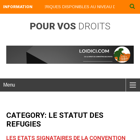
INFORMATION
NOS LIVRES NUMERIQUES DISPONIBLES AU NIVEAU DU MENU ...NOS
POUR VOS
DROITS
Menu
CATEGORY: LE STATUT DES
REFUGIES
LES ETATS SIGNATAIRES DE LA CONVENTION