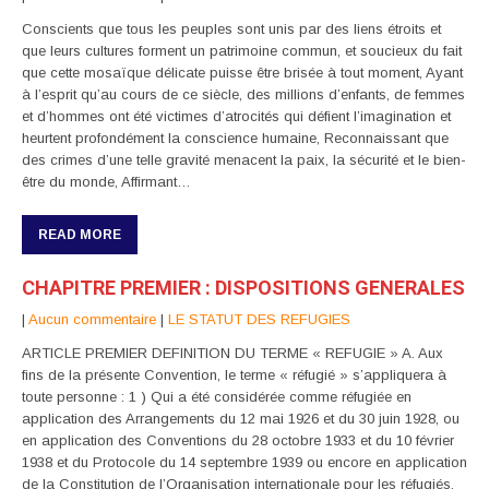
Conscients que tous les peuples sont unis par des liens étroits et
que leurs cultures forment un patrimoine commun, et soucieux du fait
que cette mosaïque délicate puisse être brisée à tout moment, Ayant
à l’esprit qu’au cours de ce siècle, des millions d’enfants, de femmes
et d’hommes ont été victimes d’atrocités qui défient l’imagination et
heurtent profondément la conscience humaine, Reconnaissant que
des crimes d’une telle gravité menacent la paix, la sécurité et le bien-
être du monde, Affirmant…
READ MORE
CHAPITRE PREMIER : DISPOSITIONS GENERALES
|
Aucun commentaire
|
LE STATUT DES REFUGIES
ARTICLE PREMIER DEFINITION DU TERME « REFUGIE » A. Aux
fins de la présente Convention, le terme « réfugié » s’appliquera à
toute personne : 1 ) Qui a été considérée comme réfugiée en
application des Arrangements du 12 mai 1926 et du 30 juin 1928, ou
en application des Conventions du 28 octobre 1933 et du 10 février
1938 et du Protocole du 14 septembre 1939 ou encore en application
de la Constitution de l’Organisation internationale pour les réfugiés.