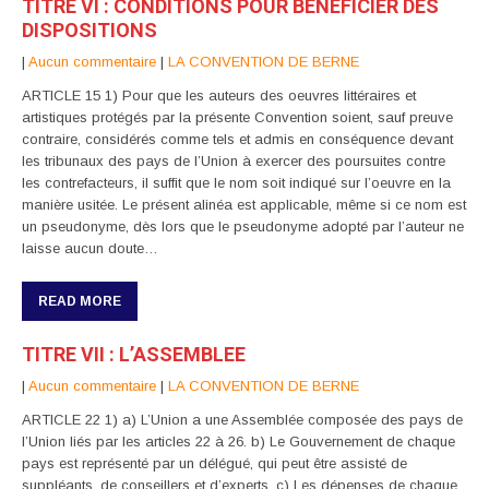
TITRE VI : CONDITIONS POUR BENEFICIER DES
DISPOSITIONS
|
Aucun commentaire
|
LA CONVENTION DE BERNE
ARTICLE 15 1) Pour que les auteurs des oeuvres littéraires et
artistiques protégés par la présente Convention soient, sauf preuve
contraire, considérés comme tels et admis en conséquence devant
les tribunaux des pays de l’Union à exercer des poursuites contre
les contrefacteurs, il suffit que le nom soit indiqué sur l’oeuvre en la
manière usitée. Le présent alinéa est applicable, même si ce nom est
un pseudonyme, dès lors que le pseudonyme adopté par l’auteur ne
laisse aucun doute…
READ MORE
TITRE VII : L’ASSEMBLEE
|
Aucun commentaire
|
LA CONVENTION DE BERNE
ARTICLE 22 1) a) L’Union a une Assemblée composée des pays de
l’Union liés par les articles 22 à 26. b) Le Gouvernement de chaque
pays est représenté par un délégué, qui peut être assisté de
suppléants, de conseillers et d’experts. c) Les dépenses de chaque