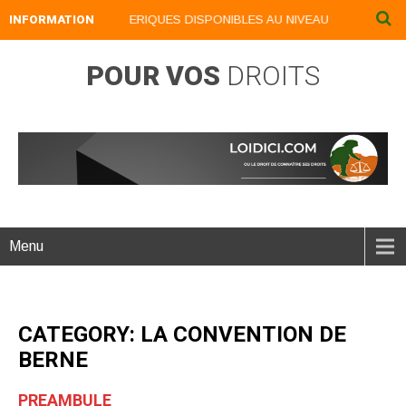
INFORMATION
NOS LIVRES NUMERIQUES DISPONIBLES AU NIVEAU DU MENU ...NOS
POUR VOS
DROITS
Menu
CATEGORY: LA CONVENTION DE
BERNE
PREAMBULE