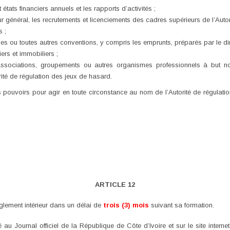
états financiers annuels et les rapports d’activités ;
r général, les recrutements et licenciements des cadres supérieurs de l’Auto
s ;
s ou toutes autres conventions, y compris les emprunts, préparés par le dir
ers et immobiliers ;
associations, groupements ou autres organismes professionnels à but non 
ité de régulation des jeux de hasard.
es pouvoirs pour agir en toute circonstance au nom de l’Autorité de régulat
ARTICLE 12
glement intérieur dans un délai de
trois (3) mois
suivant sa formation.
 au Journal officiel de la République de Côte d’Ivoire et sur le site interne