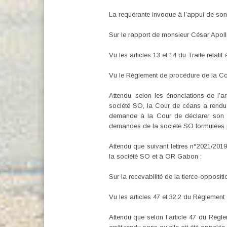
La requérante invoque à l’appui de son 
Sur le rapport de monsieur César Apol
Vu les articles 13 et 14 du Traité relatif
Vu le Règlement de procédure de la Co
Attendu, selon les énonciations de l’
société SO, la Cour de céans a rendu l
demande à la Cour de déclarer son recou
demandes de la société SO formulées p
Attendu que suivant lettres n°2021/201
la société SO et à OR Gabon ;
Sur la recevabilité de la tierce-oppositi
Vu les articles 47 et 32.2 du Règlemen
Attendu que selon l’article 47 du Règl