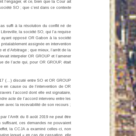
l’engager, et ce, bien que la Cour ait
a société SO ; que c’est dans ce contexte
s suffi à la résolution du conflit né de
ibreville, la société SO, qui l’a requise
ocès ayant opposé OR Gabon à la société
re préalablement assignée en intervention
et d’Arbitrage ; que mieux, l’arrêt de la
t devait interpeler OR GROUP et l’amener
que de l’acte qui, pour OR GROUP, était
r 2017 (…) discuté entre SO et OR GROUP
mise en cause ou de l’intervention de OR
avers l’accord dont elle est signataire,
dre acte de l’accord intervenu entre les
en avec la recevabilité de son recours ;
ar l’Arrêt du 8 août 2019 ne peut être
en suffisant, ces demandes ne pouvaient
effet, la CCJA a examiné celles-ci, non
selon lequel « en cas de cassation, elle