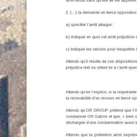
arrêt rendu sans qu’elle ait été appelée, 
2. (…) la demande en tierce opposition 
a) spécifier l’arrêt attaqué ;
b) indiquer en quoi cet arrêt préjudicie 
c) indiquer les raisons pour lesquelles l
Attendu qu’il résulte de ces dispositions 
préjudice réel ou virtuel lié à l’arrêt qu
Attendu qu’en l’espèce, si la requérante
la recevabilité d’un recours en tierce o
Attendu qu’OR GROUP prétend que l’Arrê
condamner OR Gabon et que, « bien qu’é
déchargée d’une condamnation aussi i
Attendu que la prétention ainsi exprim