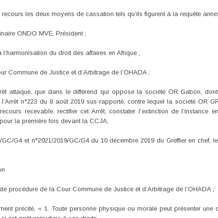
recours les deux moyens de cassation tels qu’ils figurent à la requête annex
linaire ONDO MVE, Président ;
 à l’harmonisation du droit des affaires en Afrique ;
ur Commune de Justice et d’Arbitrage de l’OHADA ;
arrêt attaqué, que dans le différend qui oppose la société OR Gabon, d
’Arrêt n°223 du 8 août 2019 sus-rapporté, contre lequel la société OR GR
rs recevable, rectifier cet Arrêt, constater l’extinction de l’instance ent
our la première fois devant la CCJA;
9/GC/G4 et n°2021/2019/GC/G4 du 10 décembre 2019 du Greffier en chef, le 
on
t de procédure de la Cour Commune de Justice et d’Arbitrage de l’OHADA ;
ement précité, « 1. Toute personne physique ou morale peut présenter une