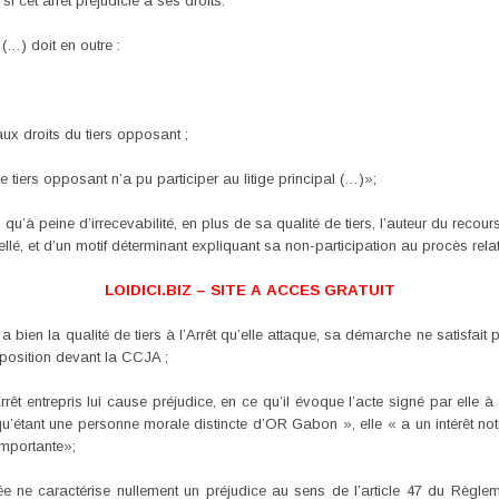
si cet arrêt préjudicie à ses droits.
(…) doit en outre :
aux droits du tiers opposant ;
e tiers opposant n’a pu participer au litige principal (…)»;
qu’à peine d’irrecevabilité, en plus de sa qualité de tiers, l’auteur du recours 
erellé, et d’un motif déterminant expliquant sa non-participation au procès relatif
LOIDICI.BIZ – SITE A ACCES GRATUIT
 a bien la qualité de tiers à l’Arrêt qu’elle attaque, sa démarche ne satisfait
pposition devant la CCJA ;
t entrepris lui cause préjudice, en ce qu’il évoque l’acte signé par elle à
tant une personne morale distincte d’OR Gabon », elle « a un intérêt notoi
mportante»;
ée ne caractérise nullement un préjudice au sens de l’article 47 du Règl