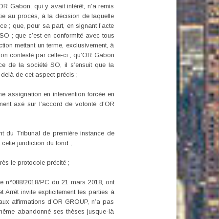
R Gabon, qui y avait intérêt, n’a remis
tie au procès, à la décision de laquelle
e ; que, pour sa part, en signant l’acte
O ; que c’est en conformité avec tous
ction mettant un terme, exclusivement, à
non contesté par celle-ci ; qu’OR Gabon
e de la société SO, il s’ensuit que la
delà de cet aspect précis ;
ne assignation en intervention forcée en
ement axé sur l’accord de volonté d’OR
nt du Tribunal de première instance de
tte juridiction du fond ;
ès le protocole précité ;
t le n°088/2018/PC du 21 mars 2018, ont
Arrêt invite explicitement les parties à
nt aux affirmations d’OR GROUP, n’a pas
e a même abandonné ses thèses jusque-là