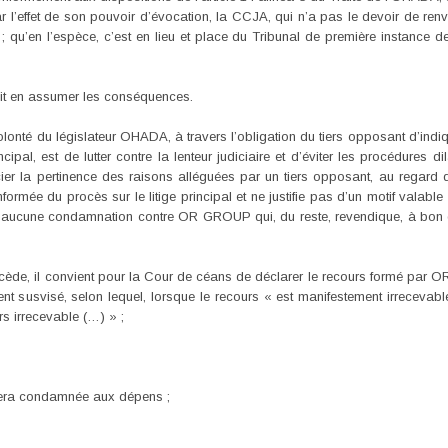
r l’effet de son pouvoir d’évocation, la CCJA, qui n’a pas le devoir de renv
 ; qu’en l’espèce, c’est en lieu et place du Tribunal de première instance d
it en assumer les conséquences.
olonté du législateur OHADA, à travers l’obligation du tiers opposant d’indiq
incipal, est de lutter contre la lenteur judiciaire et d’éviter les procédures di
er la pertinence des raisons alléguées par un tiers opposant, au regard 
rmée du procès sur le litige principal et ne justifie pas d’un motif valable
te aucune condamnation contre OR GROUP qui, du reste, revendique, à bon dro
écède, il convient pour la Cour de céans de déclarer le recours formé par
ment susvisé, selon lequel, lorsque le recours « est manifestement irreceva
rs irrecevable (…) » ;
ra condamnée aux dépens ;