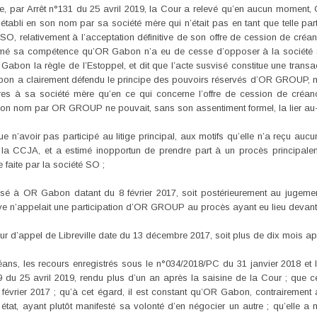
, par Arrêt n°131 du 25 avril 2019, la Cour a relevé qu’en aucun moment, O
e établi en son nom par sa société mère qui n’était pas en tant que telle par
O, relativement à l’acceptation définitive de son offre de cession de créanc
mé sa compétence qu’OR Gabon n’a eu de cesse d’opposer à la société S
abon la règle de l’Estoppel, et dit que l’acte susvisé constitue une transa
abon a clairement défendu le principe des pouvoirs réservés d’OR GROUP, 
es à sa société mère qu’en ce qui concerne l’offre de cession de créanc
n son nom par OR GROUP ne pouvait, sans son assentiment formel, la lier au-
n’avoir pas participé au litige principal, aux motifs qu’elle n’a reçu aucu
 la CCJA, et a estimé inopportun de prendre part à un procès principal
 faite par la société SO ;
osé à OR Gabon datant du 8 février 2017, soit postérieurement au jugeme
ive n’appelait une participation d’OR GROUP au procès ayant eu lieu devant ce
ur d’appel de Libreville date du 13 décembre 2017, soit plus de dix mois apr
éans, les recours enregistrés sous le n°034/2018/PC du 31 janvier 2018 e
 du 25 avril 2019, rendu plus d’un an après la saisine de la Cour ; que cet 
 8 février 2017 ; qu’à cet égard, il est constant qu’OR Gabon, contraireme
 état, ayant plutôt manifesté sa volonté d’en négocier un autre ; qu’ell