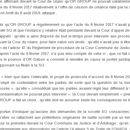
en affirmant devant la Cour de céans qu’OR GROUP ne pouvait valablement 
te du 8 février 2017 relativement à l’offre de cession de créance faite par l
n Arrêt du 8 août 2019, attaqué ;
els qu’OR GROUP a régulièrement su que l’acte du 8 février 2017 n’avait pa
été SO et que l’instance y relative était pendante devant la Cour d’appel de L
 rappelé ; qu’elle a ainsi disposé de tout le temps pour intervenir aux pr
nt la Cour de céans, pour faire valoir ses droits ; qu’elle n’avait pas à êt
ion de l’article 47 du Règlement de procédure de la Cour Commune de Justice 
après l’acte du 8 février 2017, n’a pas tenu compte de celui-ci ; que ce fai
ue le pourvoi d’OR Gabon a consisté à remettre en cause la portée juridi
pposant sa filiale à la SO ;
 « bien que dans l’intervalle, le projet de protocole d’accord du 8 févrie
 l’objet de contestation entre les parties de sorte que la question de la 
 », qu’elle « considérait que les parties avaient réglé leur différend à tr
 condamnation ne pouvait plus intervenir », la Cour devant simplement « pren
 GROUP a fait un choix ; qu’elle doit en assumer seule les conséquences en li
portun d’indiquer qu’aucune des demandes de la société SO consacrées p
elles se rattachent aux prétentions originaires de ladite société par un li
ur la première devant la Cour Commune de Justice et d’Arbitrage ; qu’en 
formément aux dispositions de l’article 14 alinéa 5 du Traité de l’OHADA, 