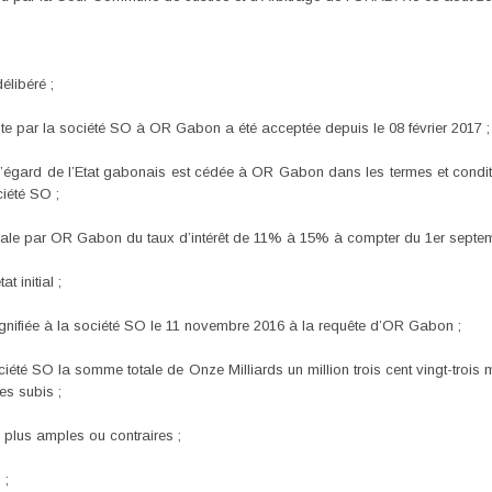
élibéré ;
aite par la société SO à OR Gabon a été acceptée depuis le 08 février 2017 ;
l’égard de l’Etat gabonais est cédée à OR Gabon dans les termes et condit
iété SO ;
érale par OR Gabon du taux d’intérêt de 11% à 15% à compter du 1er septem
 initial ;
gnifiée à la société SO le 11 novembre 2016 à la requête d’OR Gabon ;
 SO la somme totale de Onze Milliards un million trois cent vingt-trois mil
es subis ;
plus amples ou contraires ;
 ;