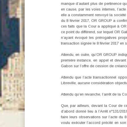
manque d’autant plus de pertinence que
en cause, par les voies internes, l’act
elle a constamment renvoyé la société S
du 8 février 2017, OR GROUP a confir
ces faits que la Cour a appliqué à OR G
ce point du différend, sur lequel OR G
n’ayant évoqué les prérogatives propr
transaction signée le 8 février 2017 e
Attendu, en outre, qu’OR GROUP indique 
première instance, en appel et devant
Gabon sur l’offre de cession de créance
Attendu que l’acte transactionnel opp
Libreville, aucune considération object
Attendu qu’en revanche, l’arrêt de la Co
Que, par ailleurs, devant la Cour de c
d’abord donné lieu à l’Arrêt n°131/2019
faire leurs observations sur l’acte du
voulu exécuter l’accord précité en son