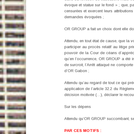
évoque et statue sur le fond » ; que, pa
censurées et exercent leurs attributions
demandes évoquées ;
OR GROUP a fait un choix dont elle do
Attendu, en tout état de cause, que la v
participer au procès relatif au litige pr
pouvoir de la Cour de céans d’appréci
qu’en l’occurrence, OR GROUP a été info
de surcroit, l’Arrêt attaqué ne compor
d’OR Gabon ;
Attendu qu’au regard de tout ce qui pr
application de l’article 32.2 du Règle
décision motivée (…), déclarer le recou
Sur les dépens
Attendu qu’OR GROUP succombant, se
PAR CES MOTIFS :