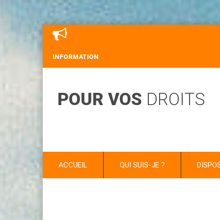
INFORMATION
POUR VOS
DROITS
ACCUEIL
QUI SUIS-JE ?
DISPO