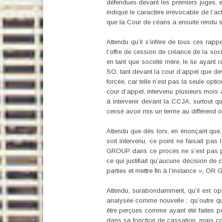
défendues devant les premiers juges, 
indiqué le caractère irrévocable de l’ac
que la Cour de céans a ensuite rendu so
Attendu qu’il s’infère de tous ces rapp
l’offre de cession de créance de la soci
en tant que société mère, le lui ayant
SO, tant devant la cour d’appel que deva
forcée, car telle n’est pas la seule opt
cour d’appel, intervenu plusieurs mois 
à intervenir devant la CCJA, surtout q
censé avoir mis un terme au différend o
Attendu que dès lors, en énonçant que,
soit intervenu, ce point ne faisait pas
GROUP dans ce procès ne s’est pas posée
ce qui justifiait qu’aucune décision de
parties et mettre fin à l’instance », OR
Attendu, surabondamment, qu’il est op
analysée comme nouvelle ; qu’outre qu’
être perçues comme ayant été faites po
dans sa fonction de cassation, mais con