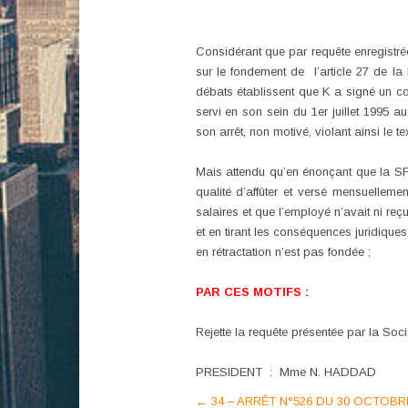
Considérant que par requête enregistré
sur le fondement de l’article 27 de la 
débats établissent que K a signé un cont
servi en son sein du 1er juillet 1995 a
son arrêt, non motivé, violant ainsi le te
Mais attendu qu’en énonçant que la SFI…
qualité d’affûter et versé mensuellem
salaires et que l’employé n’avait ni re
et en tirant les conséquences juridique
en rétractation n’est pas fondée ;
PAR CES MOTIFS :
Rejette la requête présentée par la Soci
PRESIDENT : Mme N. HADDAD
Post
←
34 – ARRÊT N°526 DU 30 OCTOBR