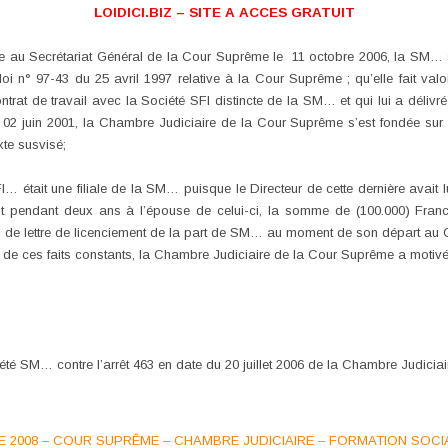
LOIDICI.BIZ – SITE A ACCES GRATUIT
e au Secrétariat Général de la Cour Suprême le 11 octobre 2006, la SM… soll
loi n° 97-43 du 25 avril 1997 relative à la Cour Suprême ; qu’elle fait val
rat de travail avec la Société SFI distincte de la SM… et qui lui a délivré u
u 02 juin 2001, la Chambre Judiciaire de la Cour Suprême s’est fondée sur d
xte susvisé;
 était une filiale de la SM… puisque le Directeur de cette dernière avait 
ent pendant deux ans à l’épouse de celui-ci, la somme de (100.000) Fra
çu de lettre de licenciement de la part de SM… au moment de son départ au 
s de ces faits constants, la Chambre Judiciaire de la Cour Suprême a motivé s
été SM… contre l’arrêt 463 en date du 20 juillet 2006 de la Chambre Judiciai
E 2008 – COUR SUPRÊME – CHAMBRE JUDICIAIRE – FORMATION SOCI