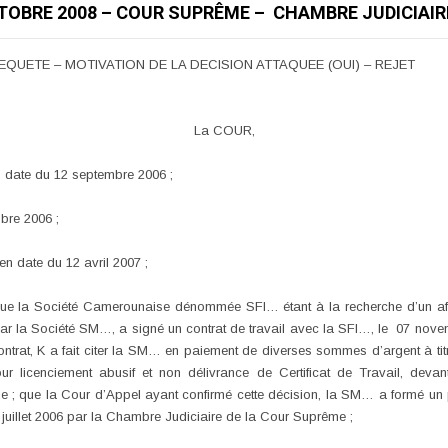
OCTOBRE 2008 – COUR SUPRÊME – CHAMBRE JUDICIAI
QUETE – MOTIVATION DE LA DECISION ATTAQUEE (OUI) – REJET
La COUR,
en date du 12 septembre 2006 ;
bre 2006 ;
en date du 12 avril 2007 ;
 que la Société Camerounaise dénommée SFI… étant à la recherche d’un aff
la Société SM…, a signé un contrat de travail avec la SFI…, le 07 novembr
contrat, K a fait citer la SM… en paiement de diverses sommes d’argent à titr
r licenciement abusif et non délivrance de Certificat de Travail, deva
 ; que la Cour d’Appel ayant confirmé cette décision, la SM… a formé un p
0 juillet 2006 par la Chambre Judiciaire de la Cour Suprême ;