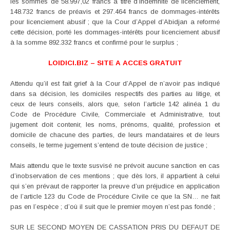
les sommes de 58.997,02 francs à titre d’indemnité de licenciement,
148.732 francs de préavis et 297.464 francs de dommages-intérêts
pour licenciement abusif ; que la Cour d’Appel d’Abidjan a reformé
cette décision, porté les dommages-intérêts pour licenciement abusif
à la somme 892.332 francs et confirmé pour le surplus ;
LOIDICI.BIZ – SITE A ACCES GRATUIT
Attendu qu’il est fait grief à la Cour d’Appel de n’avoir pas indiqué
dans sa décision, les domiciles respectifs des parties au litige, et
ceux de leurs conseils, alors que, selon l’article 142 alinéa 1 du
Code de Procédure Civile, Commerciale et Administrative, tout
jugement doit contenir, les noms, prénoms, qualité, profession et
domicile de chacune des parties, de leurs mandataires et de leurs
conseils, le terme jugement s’entend de toute décision de justice ;
Mais attendu que le texte susvisé ne prévoit aucune sanction en cas
d’inobservation de ces mentions ; que dès lors, il appartient à celui
qui s’en prévaut de rapporter la preuve d’un préjudice en application
de l’article 123 du Code de Procédure Civile ce que la SN… ne fait
pas en l’espèce ; d’où il suit que le premier moyen n’est pas fondé ;
SUR LE SECOND MOYEN DE CASSATION PRIS DU DEFAUT DE