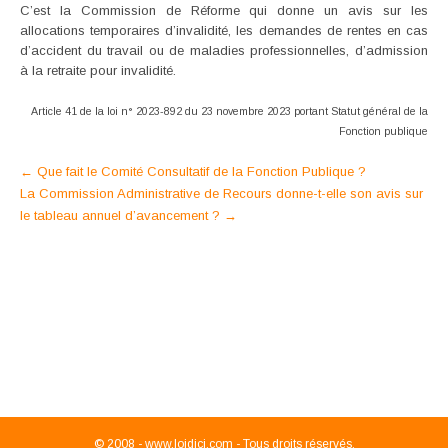
C’est la Commission de Réforme qui donne un avis sur les
allocations temporaires d’invalidité, les demandes de rentes en cas
d’accident du travail ou de maladies professionnelles, d’admission
à la retraite pour invalidité.
Article 41 de la loi n° 2023-892 du 23 novembre 2023 portant Statut général de la
Fonction publique
Post
←
Que fait le Comité Consultatif de la Fonction Publique ?
La Commission Administrative de Recours donne-t-elle son avis sur
navigation
le tableau annuel d’avancement ?
→
© 2008 -
www.loidici.com - Tous droits réservés.