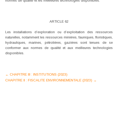
normes de qualité et les meilleures technologies disponibles.
ARTICLE 62
Les installations d’exploration ou d’exploitation des ressources
naturelles, notamment les ressources minières, fauniques, floristiques,
hydrauliques, marines, pétrolières, gazières sont tenues de se
conformer aux normes de qualité et aux meilleures technologies
disponibles.
Post
←
CHAPITRE III : INSTITUTIONS (2023)
CHAPITRE II : FISCALITE ENVIRONNEMENTALE (2023)
→
navigation