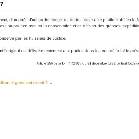
?
ement, d’un arrêt, d’une ordonnance, ou de tout autre acte public établi en la f
ssion pour en assurer la conservation et en délivrer des grosses, expédition
onservé par les huissiers de Justice.
nt l’original est délivré directement aux parties dans les cas où la loi le prévo
Article 256 de la loi n° 72-833 du 21 décembre 1972 portant Code d
tion et grosse et extrait ?
→