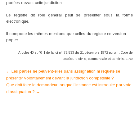
portées devant cette juridiction.
Le registre dit rôle général peut se présenter sous la forme
électronique.
Il comporte les mêmes mentions que celles du registre en version
papier.
Articles 40 et 40-1 de la loi n° 72-833 du 21 décembre 1972 portant Code de
procédure civile,
commerciale et administrative
Post
←
Les parties ne peuvent-elles sans assignation ni requête se
présenter volontairement devant la juridiction compétente ?
navigation
Que doit faire le demandeur lorsque l’instance est introduite par voie
d’assignation ?
→