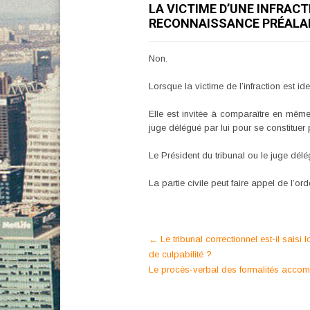
LA VICTIME D’UNE INFRAC
RECONNAISSANCE PRÉALABL
Non.
Lorsque la victime de l’infraction est id
Elle est invitée à comparaître en même
juge délégué par lui pour se constituer 
Le Président du tribunal ou le juge dél
La partie civile peut faire appel de l’
Post
←
Le tribunal correctionnel est-il sai
de culpabilité ?
navigation
Le procès-verbal des formalités accomp