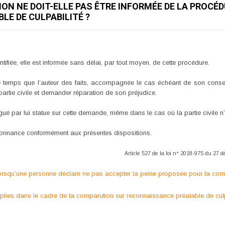
TION NE DOIT-ELLE PAS ÊTRE INFORMÉE DE LA PROC
E DE CULPABILITÉ ?
entifiée, elle est informée sans délai, par tout moyen, de cette procédure.
 temps que l’auteur des faits, accompagnée le cas échéant de son conseil
partie civile et demander réparation de son préjudice.
égué par lui statue sur cette demande, même dans le cas où la partie civile 
ordonnance conformément aux présentes dispositions.
Article 527 de la loi n° 2018-975 du 27
si lorsqu’une personne déclare ne pas accepter la peine proposée pour la co
lies dans le cadre de la comparution sur reconnaissance préalable de culpab