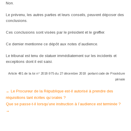
Non.
Le prévenu, les autres parties et leurs conseils, peuvent déposer des
conclusions.
Ces conclusions sont visées par le président et le greffier.
Ce dernier mentionne ce dépôt aux notes d’audience.
Le tribunal est tenu de statuer immédiatement sur les incidents et
exceptions dont il est saisi.
Article 481 de la loi n° 2018-975 du 27 décembre 2018 portant code de Procédure
pénale
Post
←
Le Procureur de la République est-il autorisé à prendre des
réquisitions tant écrites qu’orales ?
navigation
Que se passe-t-il lorsqu’une instruction à l’audience est terminée ?
→