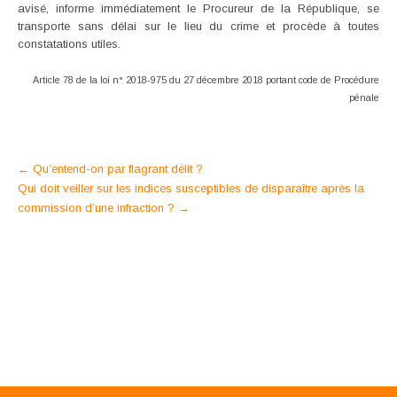
avisé, informe immédiatement le Procureur de la République, se
transporte sans délai sur le lieu du crime et procède à toutes
constatations utiles.
Article 78 de la loi n° 2018-975 du 27 décembre 2018 portant code de Procédure
pénale
Post
←
Qu’entend-on par flagrant délit ?
Qui doit veiller sur les indices susceptibles de disparaître après la
navigation
commission d’une infraction ?
→