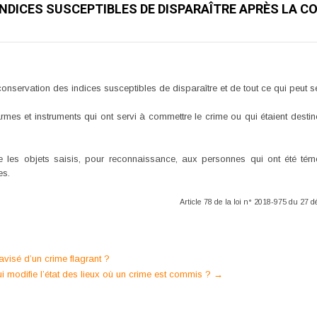
 INDICES SUSCEPTIBLES DE DISPARAÎTRE APRÈS LA 
la conservation des indices susceptibles de disparaître et de tout ce qui peut se
es armes et instruments qui ont servi à commettre le crime ou qui étaient desti
ente les objets saisis, pour reconnaissance, aux personnes qui ont été t
es.
Article 78 de la loi n° 2018-975 du 27
e avisé d’un crime flagrant ?
i modifie l’état des lieux où un crime est commis ?
→