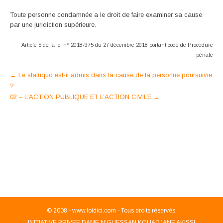
Toute personne condamnée a le droit de faire examiner sa cause
par une juridiction supérieure.
Article 5 de la loi n° 2018-975 du 27 décembre 2018 portant code de Procédure
pénale
Post
←
Le statuquo est-il admis dans la cause de la personne poursuivie
?
navigation
02 – L’ACTION PUBLIQUE ET L’ACTION CIVILE
→
© 2008 -
www.loidici.com - Tous droits réservés.
INITIATIVE PRIVEE DAME N'GUESSAN KOUADJANE AKISSI