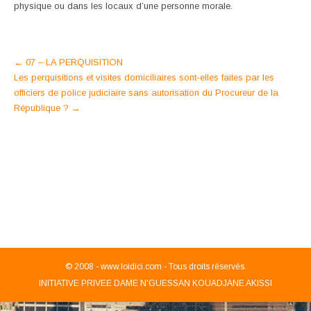
physique ou dans les locaux d’une personne morale.
Post
←
07 – LA PERQUISITION
Les perquisitions et visites domiciliaires sont-elles faites par les
navigation
officiers de police judiciaire sans autorisation du Procureur de la
République ?
→
© 2008 -
www.loidici.com - Tous droits réservés.
INITIATIVE PRIVEE DAME N'GUESSAN KOUADJANE AKISSI