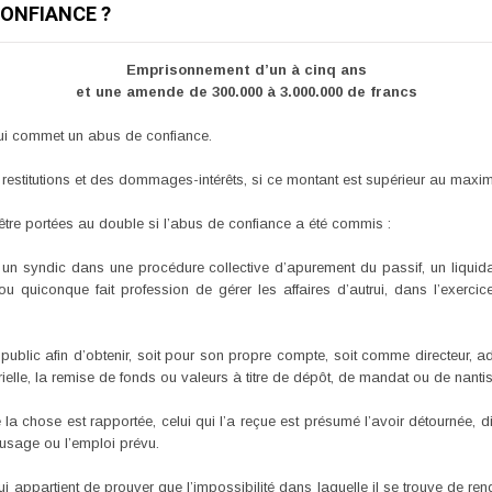
ONFIANCE ?
Emprisonnement d’un à cinq ans
et une amende de 300.000 à 3.000.000 de francs
ui commet un abus de confiance.
 restitutions et des dommages-intérêts, si ce montant est supérieur au max
tre portées au double si l’abus de confiance a été commis :
el, un syndic dans une procédure collective d’apurement du passif, un liquid
u quiconque fait profession de gérer les affaires d’autrui, dans l’exerci
ublic afin d’obtenir, soit pour son propre compte, soit comme directeur, a
ielle, la remise de fonds ou valeurs à titre de dépôt, de mandat ou de nanti
a chose est rapportée, celui qui l’a reçue est présumé l’avoir détournée, dis
 l’usage ou l’emploi prévu.
lui appartient de prouver que l’impossibilité dans laquelle il se trouve de r