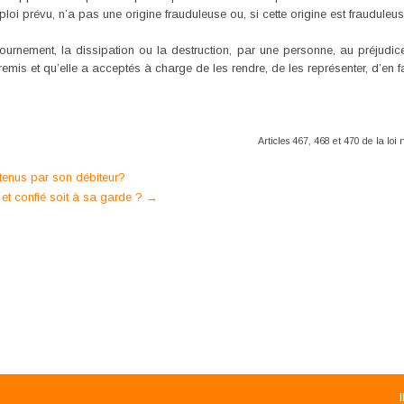
emploi prévu, n’a pas une origine frauduleuse ou, si cette origine est frauduleu
ournement, la dissipation ou la destruction, par une personne, au préjudice
remis et qu’elle a acceptés à charge de les rendre, de les représenter, d’en 
Articles 467, 468 et 470 de la lo
tenus par son débiteur?
ui et confié soit à sa garde ?
→