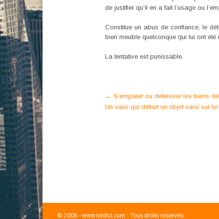
de justifier qu’il en a fait l’usage ou l’
Constitue un abus de confiance, le dét
bien meuble quelconque qui lui ont été 
La tentative est punissable.
Post
←
S’emparer ou détériorer les biens dé
Un saisi qui détruit un objet saisi sur l
navigation
© 2008 -
www.loidici.com - Tous droits réservés.