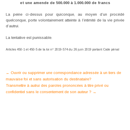
et une amende de 500.000 à 1.000.000 de francs
La peine ci-dessus pour quiconque, au moyen d’un procédé
quelconque, porte volontairement atteinte à l’intimité de la vie privée
d’autrui.
La tentative est punissable.
Articles 450-1 et 450-5 de la loi n° 2019-574 du 26 juin 2019 portant Code pénal
Post
←
Ouvrir ou supprimer une correspondance adressée à un tiers de
mauvaise foi et sans autorisation du destinataire?
navigation
Transmettre à autrui des paroles prononcées à titre privé ou
confidentiel sans le consentement de son auteur ?
→