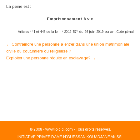
La peine est :
Emprisonnement à vie
Articles 441 et 443 de la loi n° 2019-574 du 26 juin 2019 portant Code pénal
Post
←
Contraindre une personne à entrer dans une union matrimoniale
civile ou coutumière ou religieuse ?
navigation
Exploiter une personne réduite en esclavage?
→
© 2008 -
www.loidici.com - Tous droits réservés.
INITIATIVE PRIVEE DAME N'GUESSAN KOUADJANE AKISSI