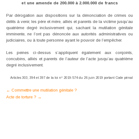
et une amende de 200.000 à 2.000.000 de francs
Par dérogation aux dispositions sur la dénonciation de crimes ou
délits à venir, les père et mère, alliés et parents de la victime jusqu’au
quatrième degré inclusivement qui, sachant la mutilation génitale
imminente, ne l’ont pas dénoncée aux autorités administratives ou
judiciaires, ou à toute personne ayant le pouvoir de l’empêcher.
Les peines ci-dessus s’appliquent également aux conjoints,
concubins, alliés et parents de l’auteur de l’acte jusqu’au quatrième
degré inclusivement.
Articles 303, 394 et 397 de la loi n° 2019-574 du 26 juin 2019 portant Code pénal
Post
←
Commettre une mutilation génitale ?
Acte de torture ?
→
navigation