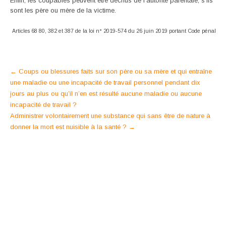
Enfin, les coupables peuvent être déchus de l’autorité parentale, s’ils
sont les père ou mère de la victime.
Articles 68 80, 382 et 387 de la loi n° 2019-574 du 26 juin 2019 portant Code pénal
Post
←
Coups ou blessures faits sur son père ou sa mère et qui entraîne
une maladie ou une incapacité de travail personnel pendant dix
navigation
jours au plus ou qu’il n’en est résulté aucune maladie ou aucune
incapacité de travail ?
Administrer volontairement une substance qui sans être de nature à
donner la mort est nuisible à la santé ?
→