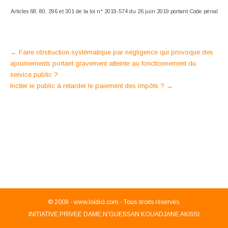
Articles 68, 80, 296 et 301 de la loi n° 2019-574 du 26 juin 2019 portant Code pénal
Post
←
Faire obstruction systématique par négligence qui provoque des
ajournements portant gravement atteinte au fonctionnement du
navigation
service public ?
Inciter le public à retarder le paiement des impôts ?
→
© 2008 -
www.loidici.com - Tous droits réservés.
INITIATIVE PRIVEE DAME N'GUESSAN KOUADJANE AKISSI