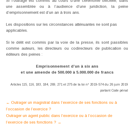
Si l’outrage est commis au cours d’une cérémonie officielle, dans
une assemblée ou à l’audience d’une juridiction, la peine
d’emprisonnement est d’un an à trois ans.
Les dispositions sur les circonstances atténuantes ne sont pas
applicables.
Si le délit est commis par la voie de la presse, ils sont passibles
comme auteurs, les directeurs ou codirecteurs de publication ou
éditeurs des peines :
Emprisonnement d’un à six ans
et une amende de 500.000 à 5.000.000 de francs
Articles 115, 116, 183, 184, 269, 271 et 275 de la loi n° 2019-574 du 26 juin 2019
portant Code pénal
Post
←
Outrager un magistrat dans l’exercice de ses fonctions ou à
l’occasion de l’exercice ?
navigation
Outrager un agent public dans l’exercice ou à l’occasion de
l’exercice de ses fonctions ?
→