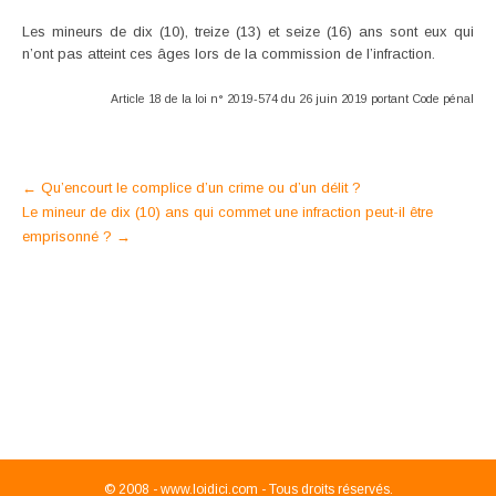
Les mineurs de dix (10), treize (13) et seize (16) ans sont eux qui
n’ont pas atteint ces âges lors de la commission de l’infraction.
Article 18 de la loi n° 2019-574 du 26 juin 2019 portant Code pénal
Post
←
Qu’encourt le complice d’un crime ou d’un délit ?
Le mineur de dix (10) ans qui commet une infraction peut-il être
navigation
emprisonné ?
→
© 2008 -
www.loidici.com - Tous droits réservés.