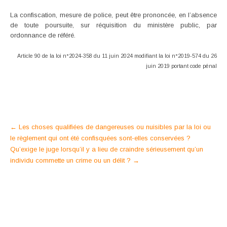
La confiscation, mesure de police, peut être prononcée, en l’absence
de toute poursuite, sur réquisition du ministère public, par
ordonnance de référé.
Article 90 de la loi n°2024-358 du 11 juin 2024 modifiant la loi n°2019-574 du 26
juin 2019 portant code pénal
Post
←
Les choses qualifiées de dangereuses ou nuisibles par la loi ou
le règlement qui ont été confisquées sont-elles conservées ?
navigation
Qu’exige le juge lorsqu’il y a lieu de craindre sérieusement qu’un
individu commette un crime ou un délit ?
→